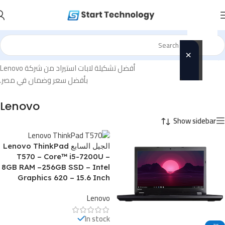
×
الرئيسية
/
Lenovo
🎁
أفضل تشكيلة لابات استيراد من شركة Lenovo
عرض
بأفضل سعر وضمان في مصر.
خاص
Lenovo
لفترة
Show sidebar
محدودة!
احجز
الجيل السابع Lenovo ThinkPad
دلوقتي
T570 – Core™ i5-7200U –
8GB RAM –256GB SSD – Intel
وخد الهدايا
Graphics 620 – 15.6 Inch
مجانًا 👇
Lenovo
🎒 شنطة
لابتوب
In stock