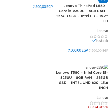
هدية
-7%
🖱️ ماوس
7.800,00
EGP
Lenovo ThinkPad L560 –
Core i5-6300U – 8GB RAM –
هدية
إضافة إلى السلة
256GB SSD – Intel HD – 15.6″
🔌 شاحن
FHD
لابتوب
⌨️ تعريب
Lenovo
كيبورد
In stock
اطلب
7.000,00
EGP
7.500,00
EGP
الآن
إضافة إلى السلة
Lenovo T580 – Intel Core I5-
8250U – 8GB RAM – 265GB
SSD – INTEL UHD 620 -15.6
INCH
Lenovo
Out of stock