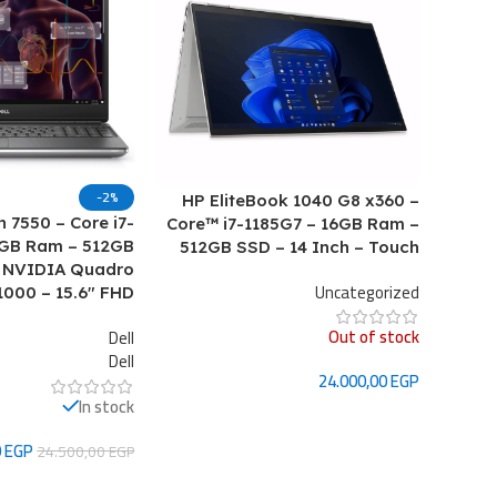
-2%
HP EliteBook 1040 G8 x360 –
n 7550 – Core i7-
Core™ i7-1185G7 – 16GB Ram –
6GB Ram – 512GB
512GB SSD – 14 Inch – Touch
 NVIDIA Quadro
Uncategorized
1000 – 15.6″ FHD
Out of stock
Dell
Dell
24.000,00
EGP
In stock
قراءة المزيد
0
EGP
24.500,00
EGP
إضافة إلى السلة