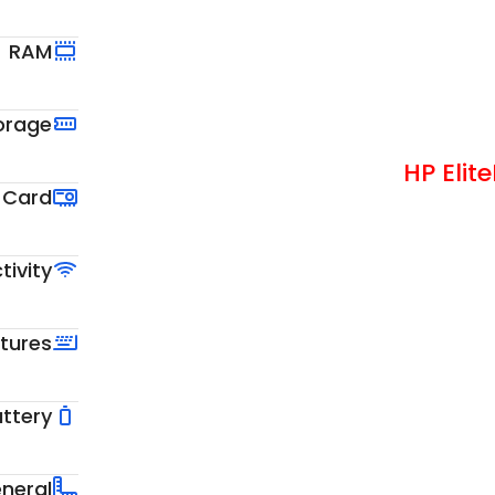
RAM
orage
 Card
ivity
tures
ttery
neral