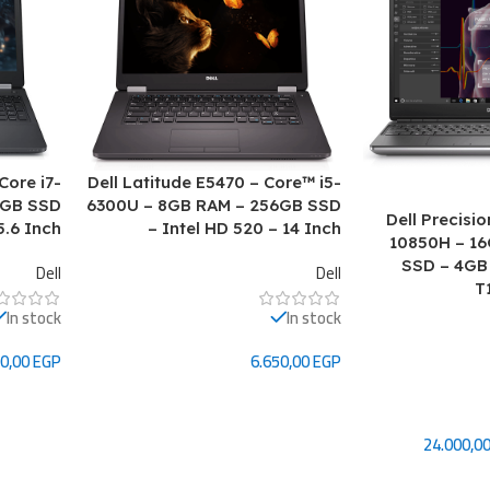
Core i7-
Dell Latitude E5470 – Core™ i5-
6GB SSD
6300U – 8GB RAM – 256GB SSD
Dell Precisio
5.6 Inch
– Intel HD 520 – 14 Inch
10850H – 1
SSD – 4GB
Dell
Dell
T
In stock
In stock
00,00
EGP
6.650,00
EGP
إضافة إلى السلة
إضافة إل
24.000,0