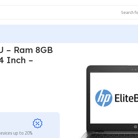
HP EliteBook 840 G3 – I7-6600U – Ram 8GB – 256GB SSD
0U – Ram 8GB
4 Inch –
devices up to 20%