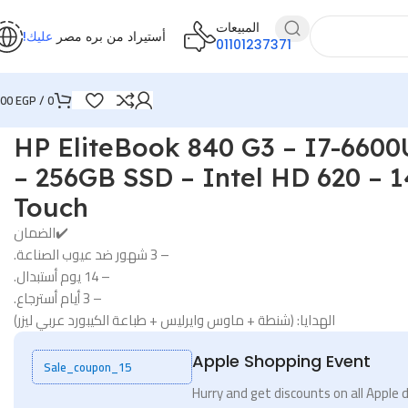
المبيعات
أستيراد من بره مصر
عليك!
01101237371
,00
EGP
/
0
HP EliteBook 840 G3 – I7-660
– 256GB SSD – Intel HD 620 – 1
Touch
✔️الضمان
– 3 شهور ضد عيوب الصناعة.
– 14 يوم أستبدال.
– 3 أيام أسترجاع.
الهدايا: (شنطة + ماوس وايرليس + طباعة الكيبورد عربي ليزر)
Apple Shopping Event
Sale_coupon_15
Hurry and get discounts on all Apple 