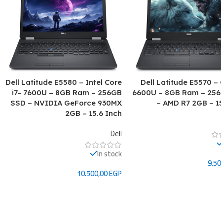
Dell Latitude E5580 – Intel Core
Dell Latitude E5570 – 
i7- 7600U – 8GB Ram – 256GB
6600U – 8GB Ram – 25
SSD – NVIDIA GeForce 930MX
– AMD R7 2GB – 1
2GB – 15.6 Inch
Dell
In stock
9.5
10.500,00
EGP
ى السلة
إضافة إلى السلة