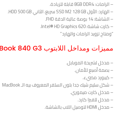
– الرامات: 8GB DDR4 قابلة للزيادة.
– الهارد: الأول SSD M2 128 GB سريع، الثاني HDD 500 GB.
– الشاشة: 14 بوصة عالية الدقة FHD.
– كارت شاشة: Intel® HD Graphics 620.
“ومتاح تزويد الرامات والهارد”
مميزات ومداخل اللابتوب HP EliteBook 840 G3
– مدخل لشريحة الموبايل.
– بصمة أصبع للأمان.
– كيبورد مضيء.
– شكل سليم شيك جدا بلون السلفر المعروف بيه الـ MacBook
– مدخل كارت ميموري.
– مدخل للفيزا كارد.
– مدخل HDMI لتوصيل اللاب بالشاشة.