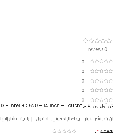
0 reviews
0
0
0
0
0
كن أول من يقيم “HP EliteBook 840 G3 – I7-6600U – Ram 8GB – 256GB SSD – Intel HD 620 – 14 Inch – Touch”
لن يتم نشر عنوان بريدك الإلكتروني.
الحقول الإلزامية مشار إليها 
*
تقييمك