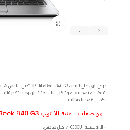
هدية
🖱️ ماوس
هدية
🔌 شاحن
Click to enlarge
لابتوب
⌨️ تعريب
كيبورد
اطلب
الآن
عرض ناري على لابتوب HP EliteBook 840 G3 “جيل سادس شبيه الماك”
بقوة أداء تسد معاك وشكل شيك وخفة وزن رهيبه تقدر تتنقل 
وكمان 6 هدايا مجانية
المواصفات الفنية للابتوب HP EliteBook 840 G3
– البروسيسور: i7-6300U جيل سادس.