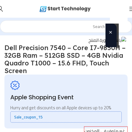
×
الرئيسية
/
Uncategorized
Click to enlarge
🎁
عرض
Dell Precision 7540 – Core I7-9850H –
خاص
32GB Ram – 512GB SSD – 4GB Nvidia
Quadro T1000 – 15.6 FHD, Touch
لفترة
Screen
محدودة!
احجز
دلوقتي
Apple Shopping Event
وخد الهدايا
مجانًا 👇
Hurry and get discounts on all Apple devices up to 20%
Sale_coupon_15
🎒 شنطة
لابتوب
غير متوفر في المخزون