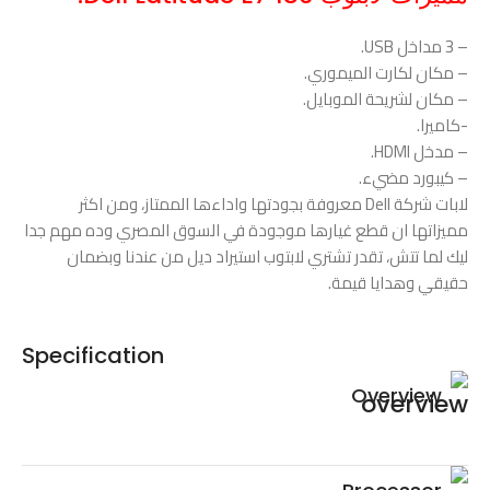
– 3 مداخل USB.
– مكان لكارت الميموري.
– مكان لشريحة الموبايل.
-كاميرا.
– مدخل HDMI.
– كيبورد مضيء.
لابات شركة Dell معروفة بجودتها واداءها الممتاز، ومن اكثر
مميزاتها ان قطع غيارها موجودة في السوق المصري وده مهم جدا
ليك لما تتش، تقدر تشتري لابتوب استيراد ديل من عندنا وبضمان
حقيقي وهدايا قيمة.
Specification
Overview