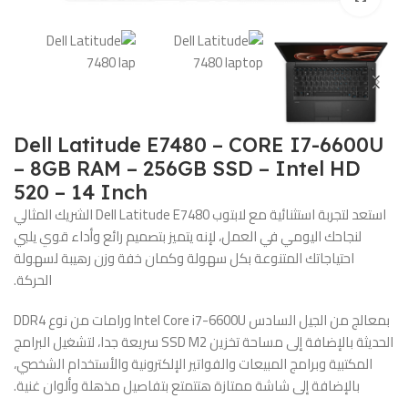
هدية
🖱️ ماوس
هدية
🔌 شاحن
لابتوب
⌨️ تعريب
كيبورد
Dell Latitude E7480 – CORE I7-6600U
– 8GB RAM – 256GB SSD – Intel HD
اطلب
520 – 14 Inch
الآن
استعد لتجربة استثنائية مع لابتوب Dell Latitude E7480 الشريك المثالي
لنجاحك اليومي في العمل، لإنه يتميز بتصميم رائع وأداء قوي يلبي
احتياجاتك المتنوعة بكل سهولة وكمان خفة وزن رهيبة لسهولة
الحركة.
بمعالج من الجيل السادس Intel Core i7-6600U ورامات من نوع DDR4
الحديثة بالإضافة إلى مساحة تخزين SSD M2 سريعة جدا، لتشغيل البرامج
المكتبية وبرامج المبيعات والفواتير الإلكترونية والأستخدام الشخصي،
بالإضافة إلى شاشة ممتازة هتتمتع بتفاصيل مذهلة وألوان غنية.