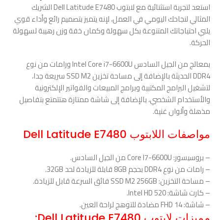
استعد لتجربة استثنائية مع لابتوب Dell Latitude E7480 الشريك
المثالي لنجاحك اليومي في العمل، لإنه يتميز بتصميم رائع وأداء قوي
يلبي احتياجاتك المتنوعة بكل سهولة وكمان خفة وزن رهيبة لسهولة
الحركة.
بمعالج من الجيل السادس Intel Core i7-6600U ورامات من نوع
DDR4 الحديثة بالإضافة إلى مساحة تخزين SSD M2 سريعة جدا،
لتشغيل البرامج المكتبية وبرامج المبيعات والفواتير الإلكترونية
والأستخدام الشخصي، بالإضافة إلى شاشة ممتازة هتتمتع بتفاصيل
مذهلة وألوان غنية.
مواصفات اللابتوب Dell Latitude E7480
– بروسيسور: Core I7-6600U من الجيل السادس.
– رامات من نوع DDR4 بحجم 8GB قابلة للزيادة لحد 32GB.
– مساحة التخزين: SSD M2 256GB فائق السرعة قابل للزيادة.
– كارت شاشة: Intel HD 520.
– شاشة: 14 FHD مضادة للتوهج لراحة العين.
مميزات لابتوب Dell Latitude E7480: