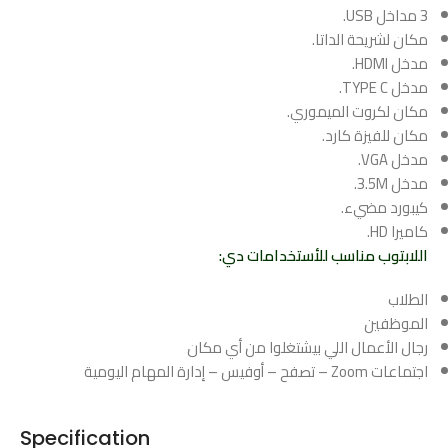
3 مداخل USB.
مكان لشريحة الداتا.
مدخل HDMI.
مدخل TYPE C.
مكان لكروت الميموري.
مكان للفيزة كارد.
مدخل VGA.
مدخل 3.5M.
كيبورد مضيء.
كاميرا HD.
اللابتوب مناسب للأستخدامات دي:
الطلاب
الموظفين
رجال الأعمال اللي بيشتغلوا من أي مكان
اجتماعات Zoom – تصفح – أوفيس – إدارة المهام اليومية
Specification