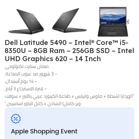
هدية
🖱️ ماوس
هدية
🔌 شاحن
لابتوب
⌨️ تعريب
Dell Latitude 5490 – Intel® Core™ i5-
كيبورد
8350U – 8GB Ram – 256GB SSD – Intel
UHD Graphics 620 – 14 Inch
اطلب
ضمان ستارت تكنولوجي
الآن
– 3 شهور ضد عيوب الصناعة.
– 14 يوم أستبدال.
– فترة الاسترجاع 3 أيام.
“الهدايا (شنطة + ماوس وايرلس + طباعة الكيبورد عربي بالليزر + سوفت
وير كامل) الشاحن + كابل الباور اساسيين”
Apple Shopping Event