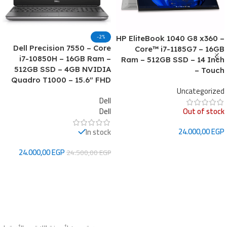
-2%
HP EliteBook 1040 G8 x360 –
Dell Precision 7550 – Core
Core™ i7-1185G7 – 16GB
i7-10850H – 16GB Ram –
Ram – 512GB SSD – 14 Inch
512GB SSD – 4GB NVIDIA
– Touch
Quadro T1000 – 15.6″ FHD
Uncategorized
Dell
Out of stock
Dell
24.000,00
EGP
In stock
قراءة المزيد
24.000,00
EGP
24.500,00
EGP
إضافة إلى السلة