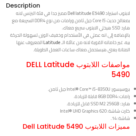
Description
لابتوب استيراد
Dell latitude E5490
مميز جدا في فئة البزنس لانه
بمعالج حديث Core I5 جيل ثامن ورامات من نوع DDR4 السريعة مع
هارد SSD هيخلي الابتوب سريع معاك.
بالإضافه إلى انه عملي في الأستخدام وخفيف الوزن لسهولة الحركة
بيه، غير خاماته القوية لانه من عائلة الـ
Latitude
المعروف عنها
المتانة يعني هيستحمل معاك ساعات العمل الطويلة.
مواصفات اللابتوب DELL Latitude
5490
بروسيسور: Intel® Core™ i5-8350U جيل ثامن.
رامات: 8GB DDR4 قابلة للزيادة.
هارد: SSD M2 256GB قابل للزيادة.
كارت شاشة: Intel® UHD Graphics 620
شاشة: 14.
مميزات اللابتوب Dell Latitude 5490