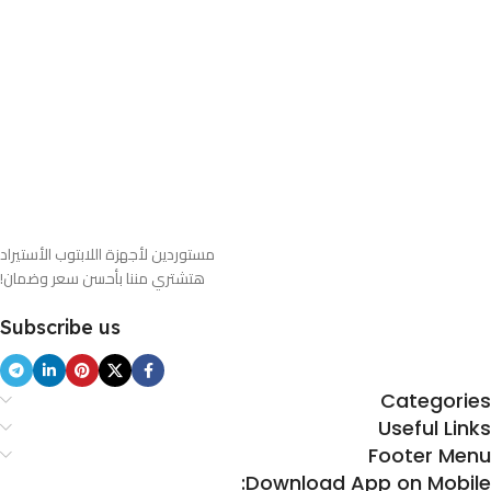
هدية
🖱️ ماوس
هدية
🔌 شاحن
لابتوب
⌨️ تعريب
كيبورد
اطلب
الآن
مستوردين لأجهزة اللابتوب الأستيراد
هتشتري مننا بأحسن سعر وضمان!
Subscribe us
Categories
Useful Links
Footer Menu
Download App on Mobile: