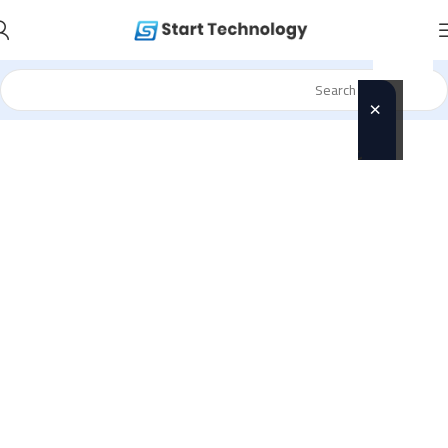
×
🎁
عرض
خاص
لفترة
محدودة!
احجز
دلوقتي
وخد الهدايا
مجانًا 👇
🎒 شنطة
لابتوب